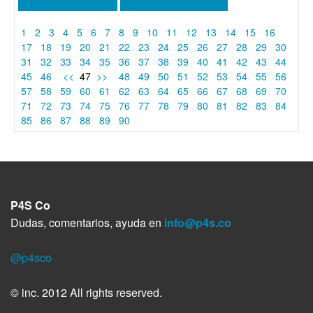
1
2
3
4
5
6
7
8
9
10
11
12
13
14
15
16
17
18
19
20
21
22
23
24
25
26
27
28
29
30
31
32
33
34
35
36
37
38
39
40
41
42
43
44
45
46
<<
47
>>
48
49
50
51
52
53
54
55
56
57
58
59
60
61
62
63
64
65
66
67
68
69
70
71
72
73
74
75
76
77
78
79
80
81
82
83
84
85
86
87
88
89
90
P4S Co
Dudas, comentarios, ayuda en
info@p4s.co
@p4sco
© inc. 2012 All rights reserved.