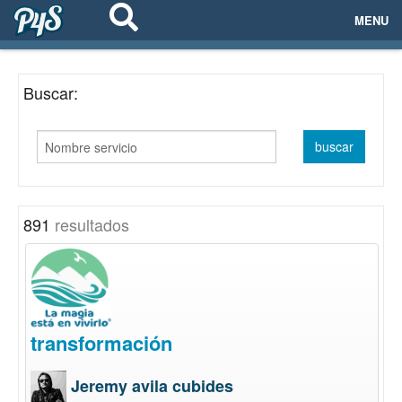
MENU
ECOSISTEMAS
Buscar:
EVENTOS
EMPRESAS
PROYECTOS
891
resultados
NETWORKING
AYUDA
transformación
login
Jeremy avila cubides