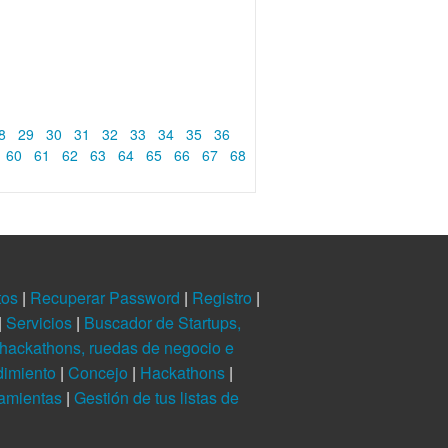
8
29
30
31
32
33
34
35
36
60
61
62
63
64
65
66
67
68
tos
|
Recuperar Password
|
Registro
|
|
Servicios
|
Buscador de Startups,
hackathons, ruedas de negocio e
dimiento
|
Concejo
|
Hackathons
|
ramientas
|
Gestión de tus listas de