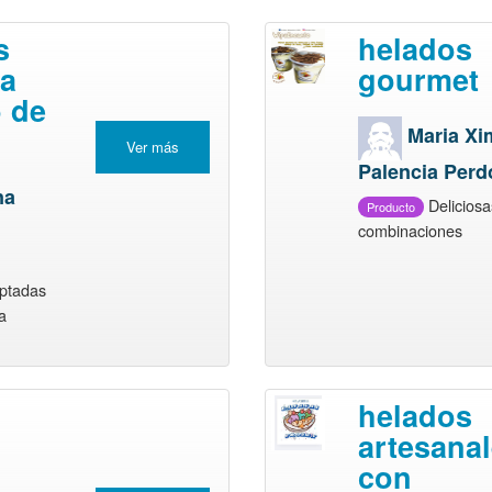
s
helados
ra
gourmet
o de
Maria X
Ver más
Palencia Per
na
Deliciosa
Producto
combinaciones
ptadas
a
helados
artesana
con