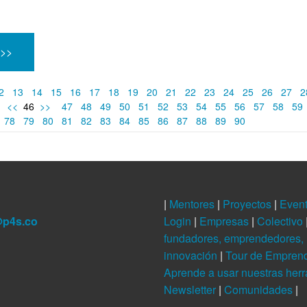
 >>
2
13
14
15
16
17
18
19
20
21
22
23
24
25
26
27
2
<<
46
>>
47
48
49
50
51
52
53
54
55
56
57
58
59
78
79
80
81
82
83
84
85
86
87
88
89
90
|
Mentores
|
Proyectos
|
Even
@p4s.co
Login
|
Empresas
|
Colectivo
fundadores, emprendedores, 
innovación
|
Tour de Empren
Aprende a usar nuestras her
Newsletter
|
Comunidades
|