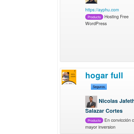
https://ayphu.com
Hosting Free
Producto
WordPress
hogar full
Seguros
Nicolas Jafet
Salazar Cortes
En convicción c
Producto
mayor inversion