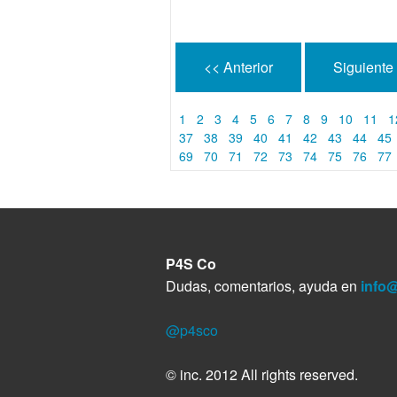
<< Anterior
Siguiente
1
2
3
4
5
6
7
8
9
10
11
1
37
38
39
40
41
42
43
44
45
69
70
71
72
73
74
75
76
77
P4S Co
Dudas, comentarios, ayuda en
info
@p4sco
© inc. 2012 All rights reserved.