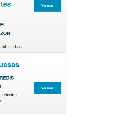
ntes
Ver más
s
DEL
RZON
 mil sonrisas
uesas
REDIS
S
Ver más
 perfecto, en
o.