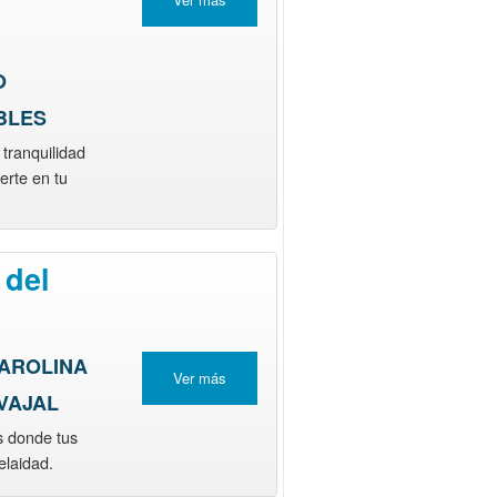
O
BLES
tranquilidad
erte en tu
 del
CAROLINA
Ver más
VAJAL
s donde tus
elaidad.