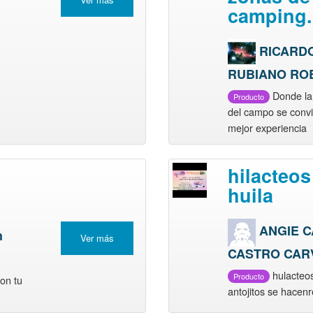
camping.
RICARD
RUBIANO RO
Donde la 
Producto
del campo se convi
mejor experiencia
hilacteos
huila
ANGIE 
h
Ver más
CASTRO CAR
hulacteo
Producto
on tu
antojitos se hacenr