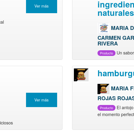
ingredie
Ver más
naturale
cal
MARIA 
CARMEN GA
RIVERA
Un sabor,
Producto
hamburg
MARIA F
ROJAS ROJA
Ver más
El antojo
Producto
el momento perfect
iciosos