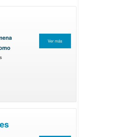
imena
Ver más
domo
s
les