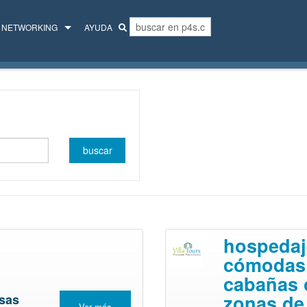
NETWORKING
AYUDA
MENTORES
COLECTIVO
hospedaj
cómodas
cabañas 
zonas de
sas
Ver más