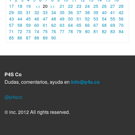
17
18
19
<<
20
>>
21
22
23
24
25
26
27
28
29
30
31
32
33
34
35
36
37
38
39
40
41
42
43
44
45
46
47
48
49
50
51
52
53
54
55
56
57
58
59
60
61
62
63
64
65
66
67
68
69
70
71
72
73
74
75
76
77
78
79
80
81
82
83
84
85
86
87
88
89
90
P4S Co
Dudas, comentarios, ayuda en
info@p4s.co
@p4sco
© inc. 2012 All rights reserved.