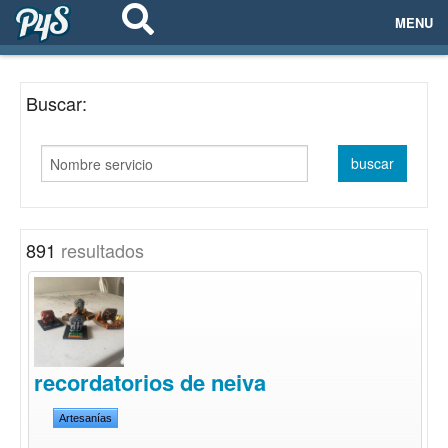
MENU
ECOSISTEMAS
Buscar:
EVENTOS
EMPRESAS
PROYECTOS
891
resultados
NETWORKING
AYUDA
recordatorios de neiva
login
Artesanías