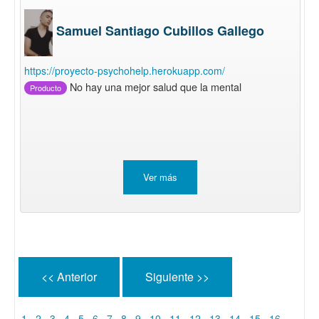
Samuel Santiago Cubillos Gallego
https://proyecto-psychohelp.herokuapp.com/
No hay una mejor salud que la mental
Producto
Ver más
<< Anterior
Siguiente >>
1
2
3
4
5
6
7
8
9
10
11
12
13
14
15
16