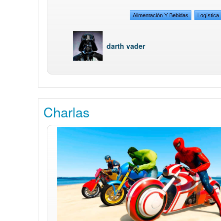
Alimentación Y Bebidas
Logística
darth vader
Charlas