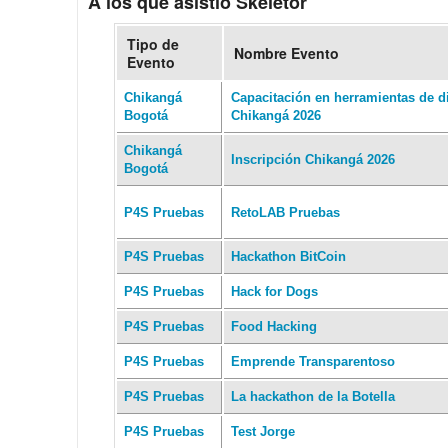
A los que asistió Skeletor
Tipo de
Nombre Evento
Evento
Chikangá
Capacitación en herramientas de d
Bogotá
Chikangá 2026
Chikangá
Inscripción Chikangá 2026
Bogotá
P4S Pruebas
RetoLAB Pruebas
P4S Pruebas
Hackathon BitCoin
P4S Pruebas
Hack for Dogs
P4S Pruebas
Food Hacking
P4S Pruebas
Emprende Transparentoso
P4S Pruebas
La hackathon de la Botella
P4S Pruebas
Test Jorge