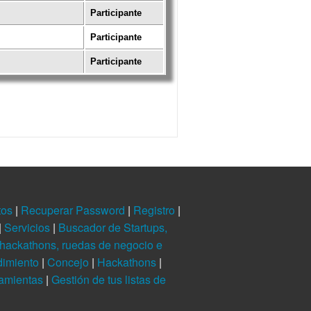
Participante
Participante
Participante
tos
|
Recuperar Password
|
Registro
|
|
Servicios
|
Buscador de Startups,
hackathons, ruedas de negocio e
dimiento
|
Concejo
|
Hackathons
|
ramientas
|
Gestión de tus listas de