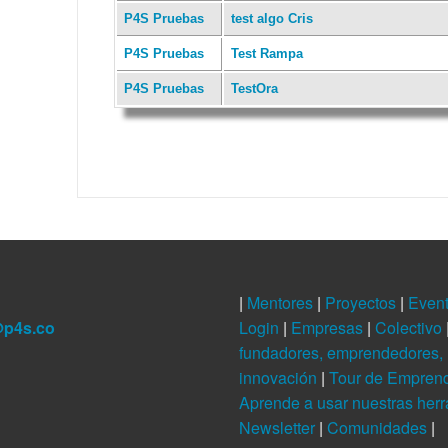
P4S Pruebas
test algo Cris
P4S Pruebas
Test Rampa
P4S Pruebas
TestOra
|
Mentores
|
Proyectos
|
Even
@p4s.co
Login
|
Empresas
|
Colectivo
fundadores, emprendedores, 
innovación
|
Tour de Empren
Aprende a usar nuestras her
Newsletter
|
Comunidades
|