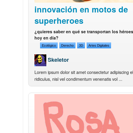
innovación en motos de
superheroes
¿quieres saber en qué se transportan los héroe
hoy en día?
Ecológico
Derecho
3D
Artes Digitales
Skeletor
Lorem ipsum dolor sit amet consectetur adipiscing el
ridiculus, nisl vel condimentum venenatis vol ...