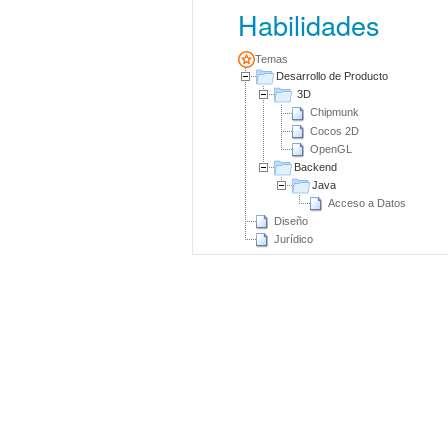
Habilidades
Temas
Desarrollo de Producto
3D
Chipmunk
Cocos 2D
OpenGL
Backend
Java
Acceso a Datos
Diseño
Jurídico