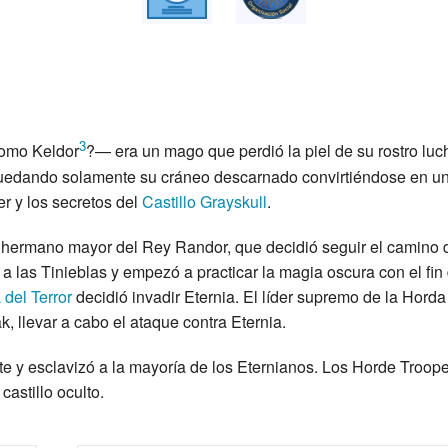
3
como Keldor
?— era un mago que perdió la piel de su rostro lu
quedando solamente su cráneo descarnado convirtiéndose en u
r y los secretos del
Castillo Grayskull
.
 hermano mayor del Rey Randor, que decidió seguir el camino 
ó a las Tinieblas y empezó a practicar la magia oscura con el fin
 del Terror
decidió invadir Eternia. El líder supremo de la Horda
 llevar a cabo el ataque contra Eternia.
e y esclavizó a la mayoría de los Eternianos. Los Horde Troope
castillo oculto.