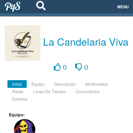
MENU
ECOSISTEMAS
EVENTOS
La Candelaria Viva
EMPRESAS
PROYECTOS
0
0
NETWORKING
Inicio
Equipo
Descripción
Multimedios
Radar
Línea De Tiempo
Comentarios
AYUDA
Eventos
Equipo:
login