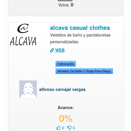
0
Votos:
alcava casual clothes
Vestidos de baño y pantalonetas
personalizadas.
WEB
Fabricación
Vestidos De Baño Y Ropa Para Playa.
alfonso carvajal vargas
Avance:
0%
0
0