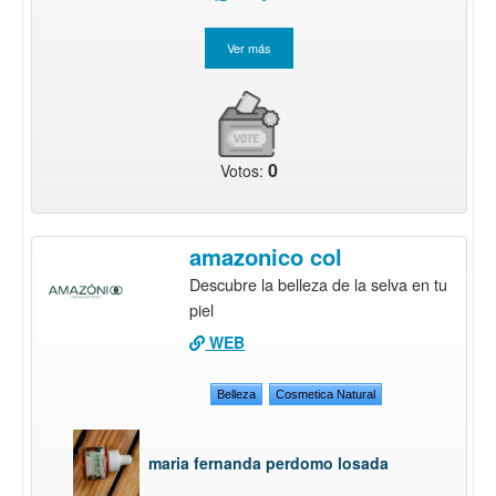
0
Votos:
amazonico col
Descubre la belleza de la selva en tu
piel
WEB
Belleza
Cosmetica Natural
maria fernanda perdomo losada