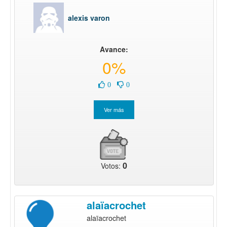
alexis varon
Avance:
0%
0
0
0
Votos:
alaïacrochet
alaïacrochet