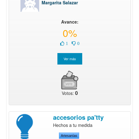
Margarita Salazar
Avance:
0%
1
0
0
Votos:
accesorios pa'tty
Hechos a tu medida
Artesanías