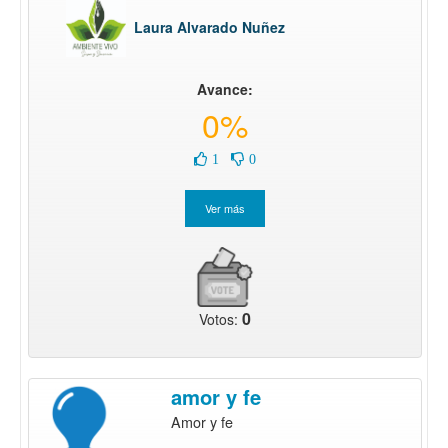
Laura Alvarado Nuñez
Avance:
0%
1
0
0
Votos:
amor y fe
Amor y fe