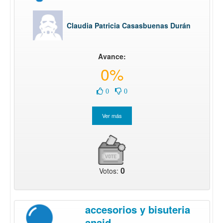
Claudia Patricia Casasbuenas Durán
Avance:
0%
0
0
0
Votos:
accesorios y bisuteria
anaid