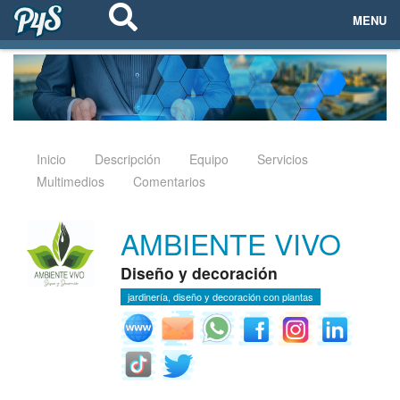
MENU
ECOSISTEMAS
EVENTOS
EMPRESAS
Inicio
Descripción
Equipo
Servicios
Multimedios
Comentarios
PROYECTOS
AMBIENTE VIVO
NETWORKING
Diseño y decoración
AYUDA
jardinería, diseño y decoración con plantas
login