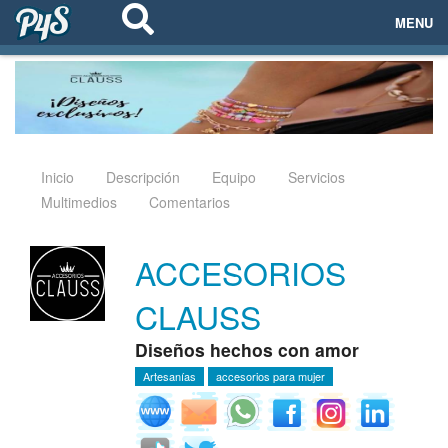
MENU
ECOSISTEMAS
EVENTOS
EMPRESAS
Inicio
Descripción
Equipo
Servicios
Multimedios
Comentarios
PROYECTOS
ACCESORIOS
NETWORKING
CLAUSS
AYUDA
Diseños hechos con amor
Artesanías
accesorios para mujer
login