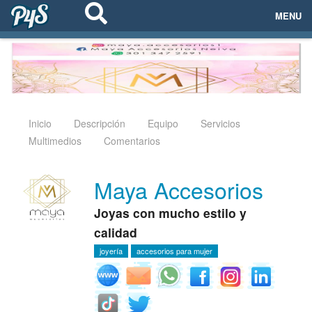
MENU
ECOSISTEMAS
EVENTOS
EMPRESAS
Inicio
Descripción
Equipo
Servicios
Multimedios
Comentarios
PROYECTOS
Maya Accesorios
NETWORKING
Joyas con mucho estilo y
AYUDA
calidad
joyería
accesorios para mujer
login