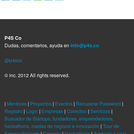
m
c
i
a
n
l
p
e
t
t
k
e
a
b
t
s
e
g
r
o
e
A
d
r
t
o
r
p
I
a
i
k
p
n
m
r
P4S Co
Dudas, comentarios, ayuda en
info@p4s.co
@p4sco
© inc. 2012 All rights reserved.
|
Mentores
|
Proyectos
|
Eventos
|
Recuperar Password
|
Registro
|
Login
|
Empresas
|
Colectivo
|
Servicios
|
Buscador de Startups, fundadores, emprendedores,
hackathons, ruedas de negocio e innovación
|
Tour de
Emprendimiento
|
Concejo
|
Hackathons
|
Aprende a usar