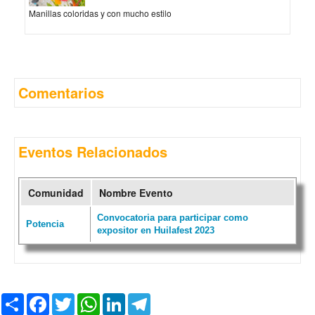
Manillas coloridas y con mucho estilo
Comentarios
Eventos Relacionados
Comunidad
Nombre Evento
Convocatoria para participar como
Potencia
expositor en Huilafest 2023
C
F
T
W
L
T
o
a
w
h
i
e