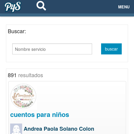
MENU
ECOSISTEMAS
Buscar:
EVENTOS
EMPRESAS
PROYECTOS
891
resultados
NETWORKING
AYUDA
cuentos para niños
login
Andrea Paola Solano Colon