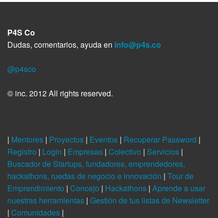
P4S Co
Dudas, comentarios, ayuda en
info@p4s.co
@p4sco
© inc. 2012 All rights reserved.
|
Mentores
|
Proyectos
|
Eventos
|
Recuperar Password
|
Registro
|
Login
|
Empresas
|
Colectivo
|
Servicios
|
Buscador de Startups, fundadores, emprendedores,
hackathons, ruedas de negocio e innovación
|
Tour de
Emprendimiento
|
Concejo
|
Hackathons
|
Aprende a usar
nuestras herramientas
|
Gestión de tus listas de Newsletter
|
Comunidades
|