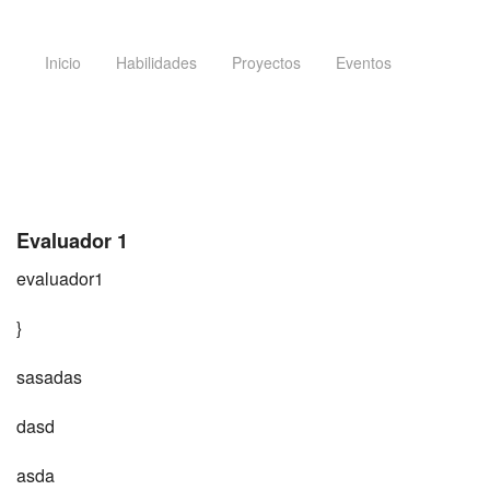
Inicio
Habilidades
Proyectos
Eventos
Evaluador 1
evaluador1
}
sasadas
dasd
asda