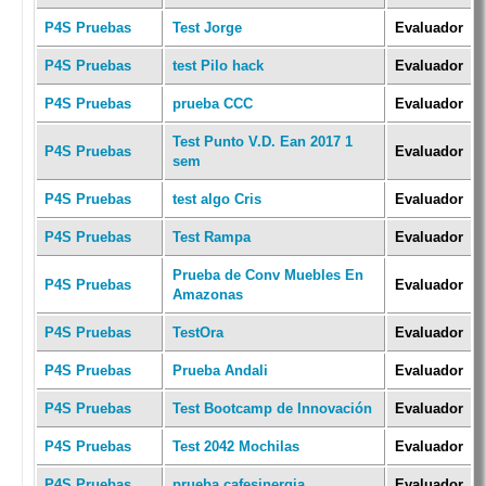
P4S Pruebas
Test Jorge
Evaluador
P4S Pruebas
test Pilo hack
Evaluador
P4S Pruebas
prueba CCC
Evaluador
Test Punto V.D. Ean 2017 1
P4S Pruebas
Evaluador
sem
P4S Pruebas
test algo Cris
Evaluador
P4S Pruebas
Test Rampa
Evaluador
Prueba de Conv Muebles En
P4S Pruebas
Evaluador
Amazonas
P4S Pruebas
TestOra
Evaluador
P4S Pruebas
Prueba Andali
Evaluador
P4S Pruebas
Test Bootcamp de Innovación
Evaluador
P4S Pruebas
Test 2042 Mochilas
Evaluador
P4S Pruebas
prueba cafesinergia
Evaluador