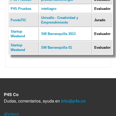
P4S Pruebas
inteliagro
Evaluador
Univalle - Creatividad y
FundaTIC
Jurado
Emprendimiento
Startup
SW Barranquilla 2013
Evaluador
Weekend
Startup
SW Barranquilla 01
Evaluador
Weekend
P4S Co
Dudas, comentarios, ayuda en
info@p4s.co
@p4sco