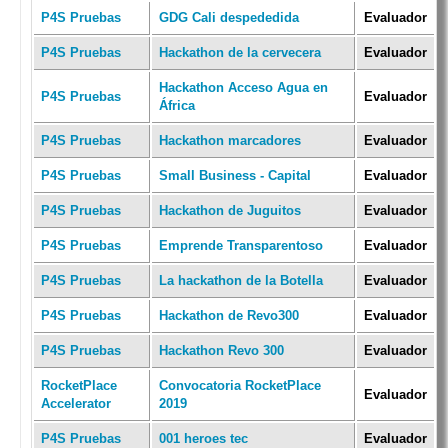
P4S Pruebas
GDG Cali despededida
Evaluador
P4S Pruebas
Hackathon de la cervecera
Evaluador
Hackathon Acceso Agua en
P4S Pruebas
Evaluador
África
P4S Pruebas
Hackathon marcadores
Evaluador
P4S Pruebas
Small Business - Capital
Evaluador
P4S Pruebas
Hackathon de Juguitos
Evaluador
P4S Pruebas
Emprende Transparentoso
Evaluador
P4S Pruebas
La hackathon de la Botella
Evaluador
P4S Pruebas
Hackathon de Revo300
Evaluador
P4S Pruebas
Hackathon Revo 300
Evaluador
RocketPlace
Convocatoria RocketPlace
Evaluador
Accelerator
2019
P4S Pruebas
001 heroes tec
Evaluador