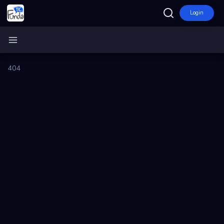
Login
Inicio
FundaTIC
404
Ecosistema
Programas
Convocatorias
Entidades
Ganadores
Finalistas
Dashboard
Mapa