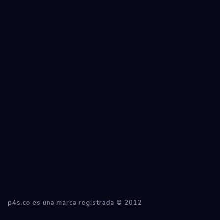
Ecosistemas
Eventos
Empresas
Proyectos
Networking
Tutoriales
p4s.co es una marca registrada © 2012