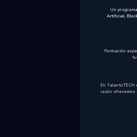
Un programa 
Artificial
,
Bloc
Formación espec
fu
En TalentoTECH c
razón ofrecemos 