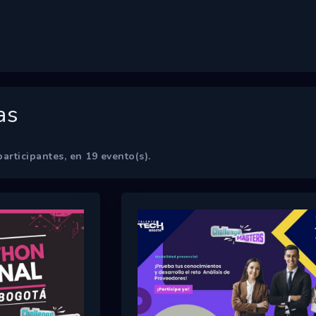
as
articipantes, en
19
evento(s).