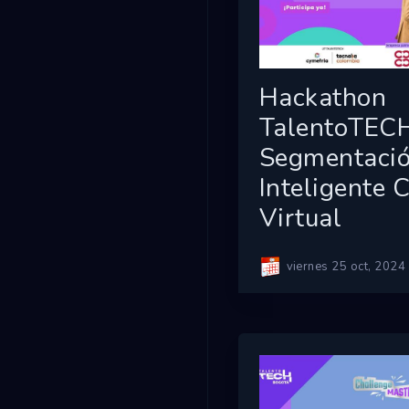
Hackathon
TalentoTEC
Segmentaci
Inteligente 
Virtual
viernes 25 oct, 202