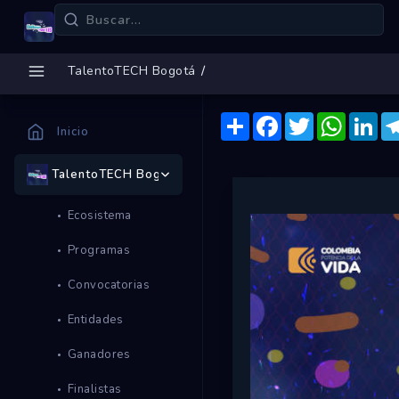
TalentoTECH Bogotá
Compartir
Facebook
Twitter
WhatsA
Lin
Inicio
TalentoTECH Bogotá
Ecosistema
Programas
Convocatorias
Entidades
Ganadores
Finalistas