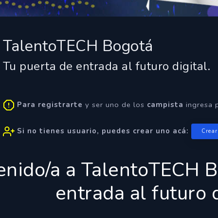
TalentoTECH Bogotá
Tu puerta de entrada al futuro digital.
Para registrarte
y ser uno de los
campista
ingresa 
Si no tienes usuario, puedes crear uno acá:
Crear
enido/a a
TalentoTECH B
entrada al futuro d