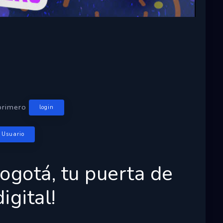
primero
login
 Usuario
ogotá
, tu puerta de
igital!