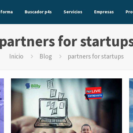
aforma
Buscador p4s
Servicios
Empresas
Pro
partners for startup
Inicio
Blog
partners for startups