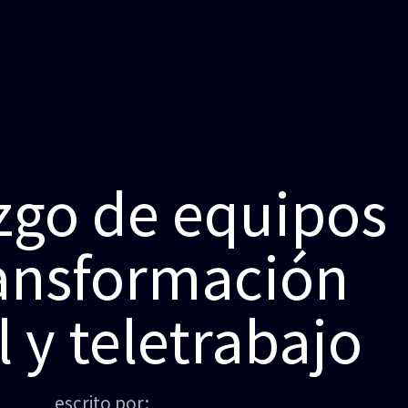
zgo de equipos
ransformación
l y teletrabajo
escrito por: