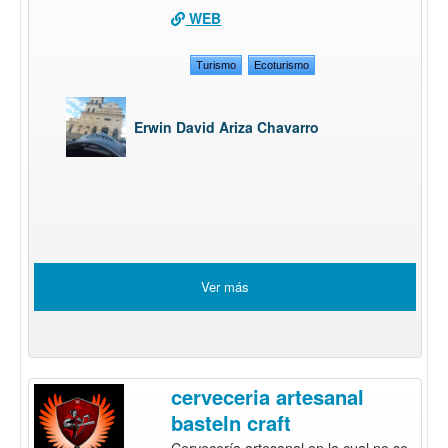
WEB
Turismo
Ecoturismo
Erwin David Ariza Chavarro
Ver más
cerveceria artesanal
basteln craft
Cervecería artesanal en la cual no se