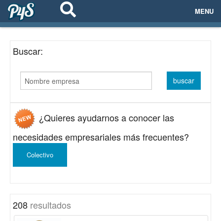
MENU
ECOSISTEMAS
Buscar:
EVENTOS
EMPRESAS
PROYECTOS
¿Quieres ayudarnos a conocer las
NETWORKING
necesidades empresariales más frecuentes?
Colectivo
AYUDA
login
208
resultados