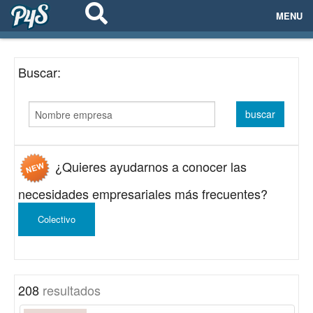
MENU
ECOSISTEMAS
Buscar:
EVENTOS
EMPRESAS
PROYECTOS
¿Quieres ayudarnos a conocer las
NETWORKING
necesidades empresariales más frecuentes?
Colectivo
AYUDA
login
208
resultados