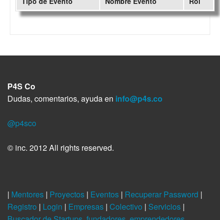
Tipo de Evento
Nombre Evento
Rol
P4S Co
Dudas, comentarios, ayuda en
info@p4s.co
@p4sco
© inc. 2012 All rights reserved.
|
Mentores
|
Proyectos
|
Eventos
|
Recuperar Password
|
Registro
|
Login
|
Empresas
|
Colectivo
|
Servicios
|
Buscador de Startups, fundadores, emprendedores,