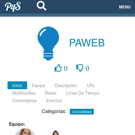
MENU
ECOSISTEMAS
EVENTOS
PAWEB
EMPRESAS
PROYECTOS
0
0
NETWORKING
Inicio
Equipo
Descripción
URL
Multimedios
Radar
Línea De Tiempo
AYUDA
Comentarios
Eventos
Categorías:
Accesibilidad
login
Equipo: