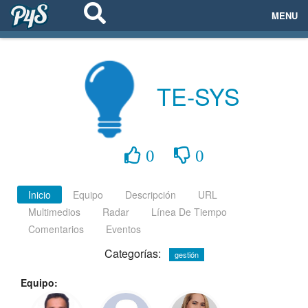
MENU
ECOSISTEMAS
EVENTOS
TE-SYS
EMPRESAS
PROYECTOS
0
0
NETWORKING
Inicio
Equipo
Descripción
URL
Multimedios
Radar
Línea De Tiempo
AYUDA
Comentarios
Eventos
Categorías:
gestión
login
Equipo: