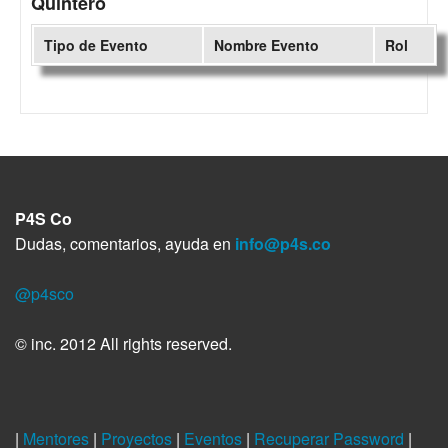
Quintero
Tipo de Evento
Nombre Evento
Rol
P4S Co
Dudas, comentarios, ayuda en
info@p4s.co
@p4sco
© inc. 2012 All rights reserved.
|
Mentores
|
Proyectos
|
Eventos
|
Recuperar Password
|