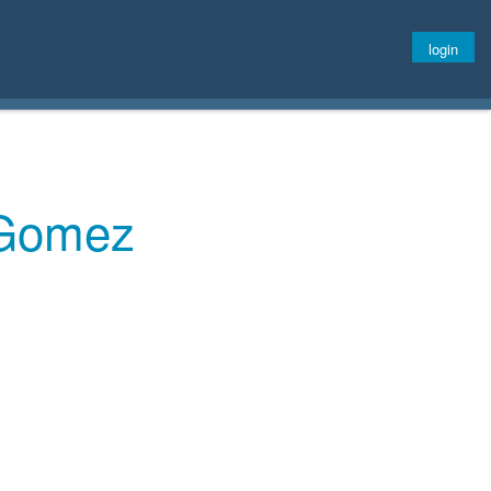
login
 Gomez