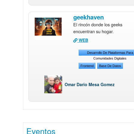
geekhaven
El rincón donde los geeks
encuentran su hogar.
WEB
Desarrollo De Plataformas Para
Comunidades Digitales
Frontend
Base De Datos
Omar Dario Mesa Gomez
Eventos