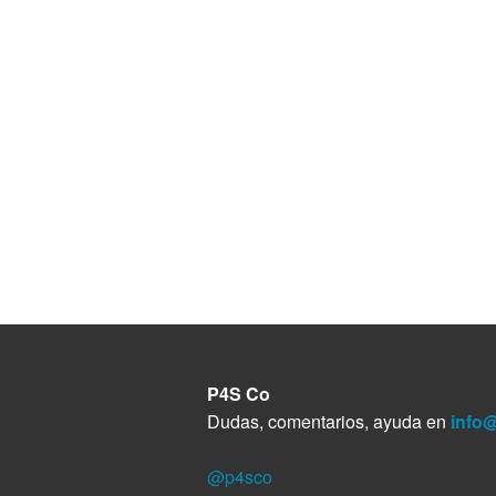
P4S Co
Dudas, comentarios, ayuda en
info
@p4sco