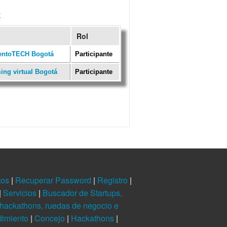
z
Rol
lentoTECH Bogotá
Participante
ng virtual Bogotá
Participante
tos
|
Recuperar Password
|
Registro
|
|
Servicios
|
Buscador de Startups,
hackathons, ruedas de negocio e
dimiento
|
Concejo
|
Hackathons
|