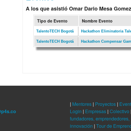
A los que asistió Omar Dario Mesa Gome
Tipo de Evento
Nombre Evento
TalentoTECH Bogotá
Hackathon Eliminatoria Ta
TalentoTECH Bogotá
Hackathon Compensar Gami
|
Mentores
|
Proyectos
|
Even
@p4s.co
Login
|
Empresas
|
Colectivo
fundadores, emprendedores, 
innovación
|
Tour de Empren