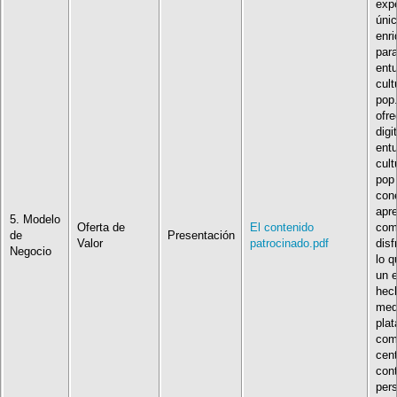
expe
únic
enr
para
entu
cult
pop
ofre
digi
entu
cult
pop
con
apre
5. Modelo
Oferta de
El contenido
comp
de
Presentación
Valor
patrocinado.pdf
disf
Negocio
lo 
un 
hec
med
pla
com
cent
cont
pers