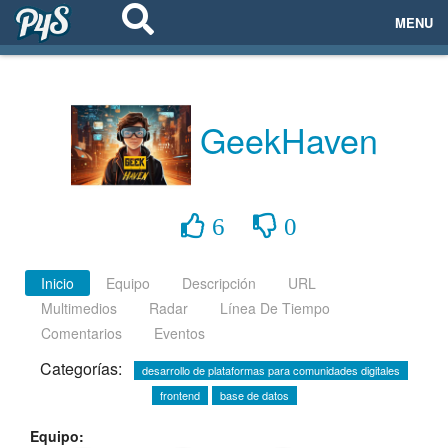
MENU
ECOSISTEMAS
EVENTOS
GeekHaven
EMPRESAS
PROYECTOS
6
0
NETWORKING
Inicio
Equipo
Descripción
URL
Multimedios
Radar
Línea De Tiempo
AYUDA
Comentarios
Eventos
Categorías:
desarrollo de plataformas para comunidades digitales
frontend
base de datos
login
Equipo: