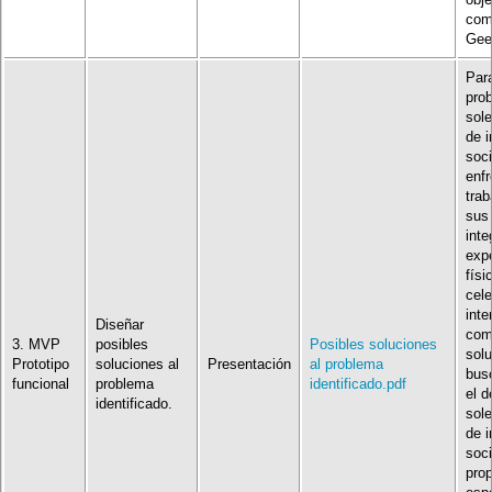
com
Gee
Para
pro
sole
de i
soci
enfr
trab
sus 
inte
expe
físi
cel
inte
Diseñar
com
3. MVP
posibles
Posibles soluciones
sol
Prototipo
soluciones al
Presentación
al problema
bus
funcional
problema
identificado.pdf
el d
identificado.
sole
de i
soci
prop