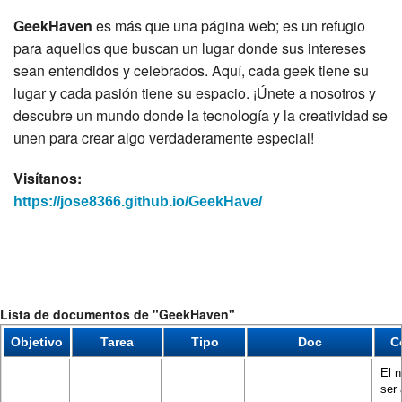
GeekHaven
es más que una página web; es un refugio
para aquellos que buscan un lugar donde sus intereses
sean entendidos y celebrados. Aquí, cada geek tiene su
lugar y cada pasión tiene su espacio. ¡Únete a nosotros y
descubre un mundo donde la tecnología y la creatividad se
unen para crear algo verdaderamente especial!
Visítanos:
https://jose8366.github.io/GeekHave/
Lista de documentos de "GeekHaven"
Objetivo
Tarea
Tipo
Doc
C
El 
ser 