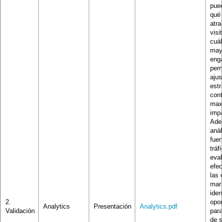
pue
qué
atr
visi
cuá
may
eng
per
ajus
estr
con
max
imp
Ade
anál
fue
tráf
eval
efec
las
mar
iden
2.
opo
Analytics
Presentación
Analytics.pdf
Validación
para
de s