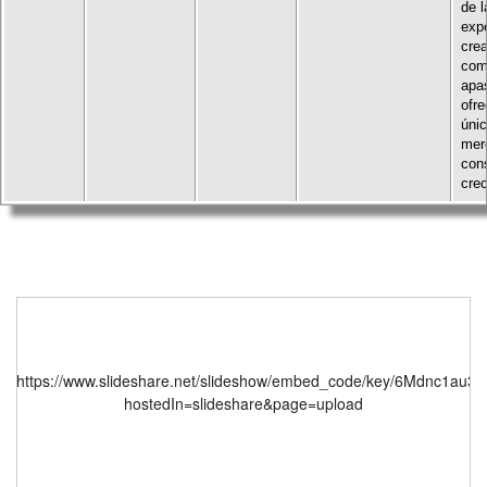
de l
expe
cre
com
apa
ofre
úni
mer
con
crec
https://www.slideshare.net/slideshow/embed_code/key/6Mdnc1au
hostedIn=slideshare&page=upload