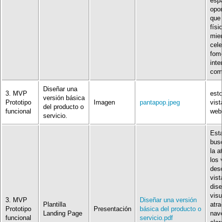
esp
opo
que 
físi
mie
cele
fom
inte
com
Diseñar una
3. MVP
est
versión básica
Prototipo
Imagen
pantapop.jpeg
vist
del producto o
funcional
web
servicio.
Esta
bus
la a
los 
desd
vist
dis
vis
3. MVP
Diseñar una versión
Plantilla
atra
Prototipo
Presentación
básica del producto o
Landing Page
nav
funcional
servicio.pdf