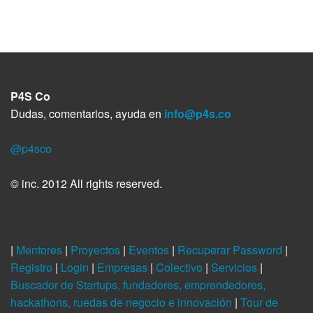
r
o
e
A
d
r
t
o
r
p
I
a
i
k
p
n
m
r
P4S Co
Dudas, comentarios, ayuda en
info@p4s.co
@p4sco
© inc. 2012 All rights reserved.
|
Mentores
|
Proyectos
|
Eventos
|
Recuperar Password
|
Registro
|
Login
|
Empresas
|
Colectivo
|
Servicios
|
Buscador de Startups, fundadores, emprendedores,
hackathons, ruedas de negocio e innovación
|
Tour de