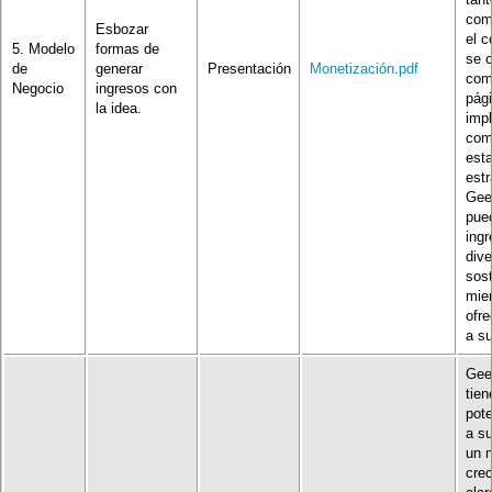
com
Esbozar
el c
5. Modelo
formas de
se c
de
generar
Presentación
Monetización.pdf
com
Negocio
ingresos con
pági
la idea.
imp
com
est
estr
Gee
pue
ing
dive
sost
mie
ofre
a s
Gee
tien
pote
a s
un 
crec