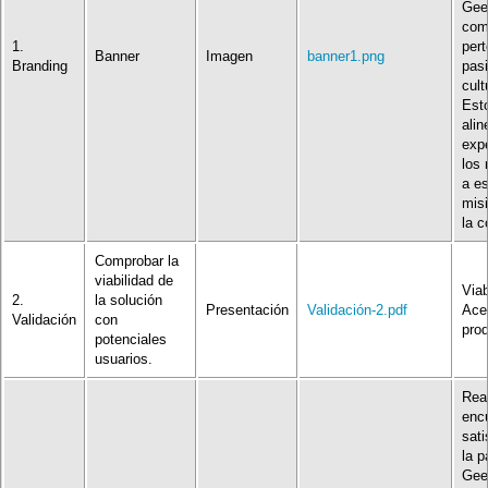
Gee
com
1.
pert
Banner
Imagen
banner1.png
Branding
pasi
cult
Est
alin
exp
los
a es
misi
la 
Comprobar la
viabilidad de
Viab
2.
la solución
Presentación
Validación-2.pdf
Ace
Validación
con
pro
potenciales
usuarios.
Real
enc
sati
la p
Gee