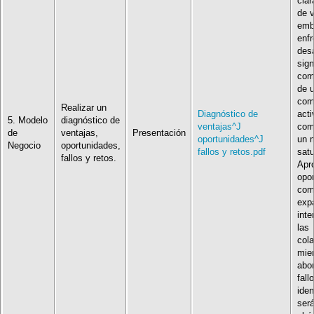
clar
de v
emb
enfr
des
sign
com
de 
com
Realizar un
Diagnóstico de
acti
5. Modelo
diagnóstico de
ventajas^J
com
de
ventajas,
Presentación
oportunidades^J
un 
Negocio
oportunidades,
fallos y retos.pdf
satu
fallos y retos.
Apr
opo
com
exp
inte
las
col
mie
abo
fall
iden
será