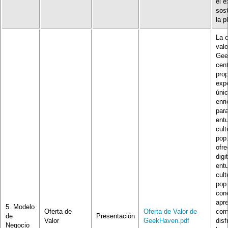
el é
sost
la p
La o
valo
Gee
cent
prop
expe
únic
enr
para
entu
cult
pop
ofre
digi
entu
cult
pop
con
apre
5. Modelo
Oferta de
Oferta de Valor de
comp
de
Presentación
Valor
GeekHaven.pdf
disf
Negocio