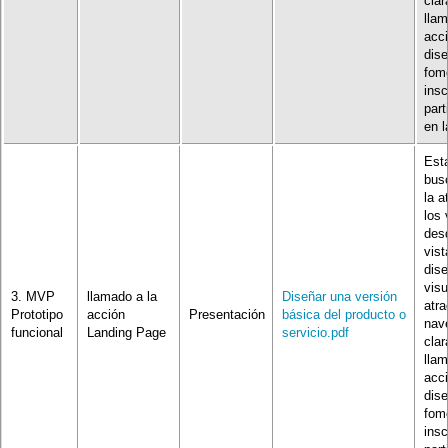
clar
llam
acc
dis
fome
insc
part
en 
Esta
bus
la a
los 
desd
vist
dis
vis
3. MVP
llamado a la
Diseñar una versión
atra
Prototipo
acción
Presentación
básica del producto o
nav
funcional
Landing Page
servicio.pdf
clar
llam
acc
dis
fome
insc