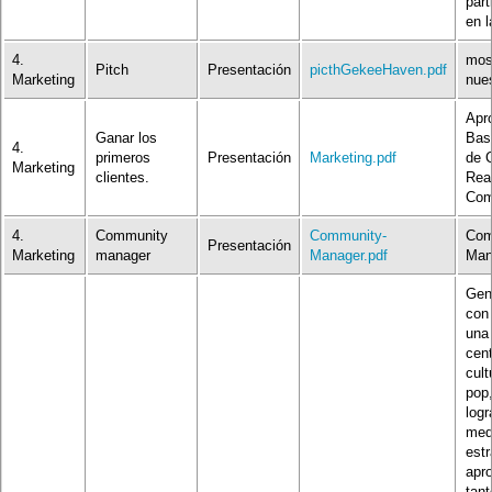
part
en 
4.
mos
Pitch
Presentación
picthGekeeHaven.pdf
Marketing
nue
Apr
Ganar los
Bas
4.
primeros
Presentación
Marketing.pdf
de C
Marketing
clientes.
Rea
Com
4.
Community
Community-
Com
Presentación
Marketing
manager
Manager.pdf
Man
Gen
con
una
cent
cult
pop
logr
med
estr
apr
tant