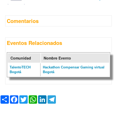
Comentarios
Eventos Relacionados
Comunidad
Nombre Evento
TalentoTECH
Hackathon Compensar Gaming virtual
Bogotá
Bogotá
C
F
T
W
L
T
o
a
w
h
i
e
m
c
i
a
n
l
p
e
t
t
k
e
a
b
t
s
e
g