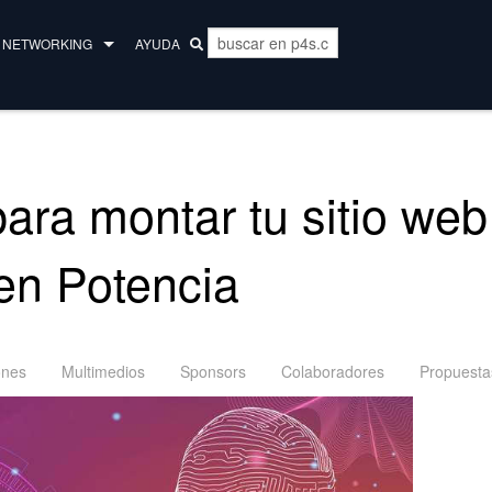
NETWORKING
AYUDA
MENTORES
COLECTIVO
para montar tu sitio web
en Potencia
ones
Multimedios
Sponsors
Colaboradores
Propuesta