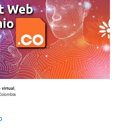
 virtual
,
 Colombia
o