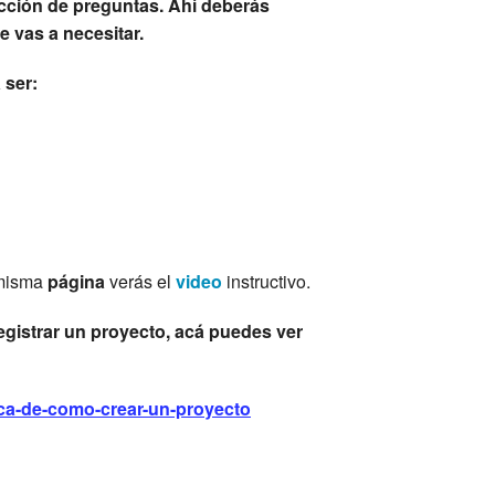
cción de preguntas. Ahí deberás
e vas a necesitar.
 ser:
 misma
página
verás el
video
instructivo.
registrar un proyecto, acá puedes ver
rca-de-como-crear-un-proyecto