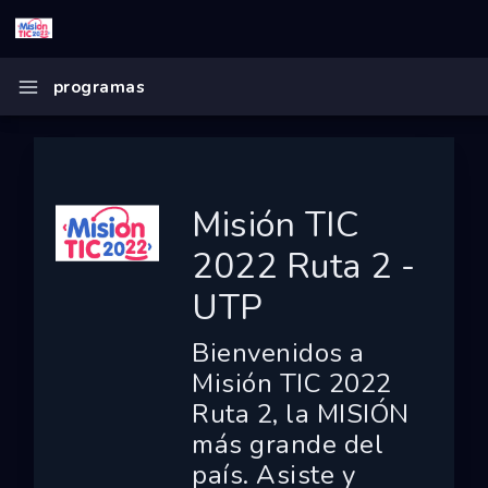
Inicio
programas
Misión TIC 2022 Ruta 2 - UTP
Ecosistema
Programas
Misión TIC
Convocatorias
2022 Ruta 2 -
Entidades
UTP
Ganadores
Bienvenidos a
Finalistas
Misión TIC 2022
Ruta 2, la MISIÓN
Dashboard
más grande del
Mapa
país. Asiste y