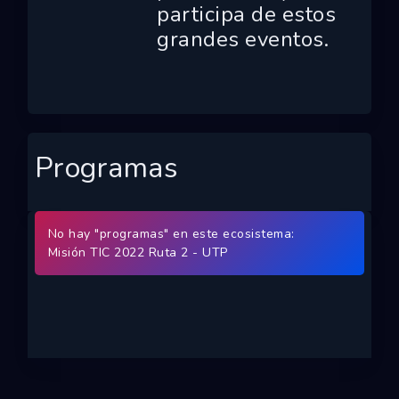
participa de estos
Ecosistemas
grandes eventos.
Eventos
Empresas
Proyectos
Programas
Networking
Tutoriales
No hay "programas" en este ecosistema:
Misión TIC 2022 Ruta 2 - UTP