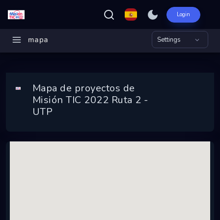
Login
Inicio
mapa
Settings
Misión TIC 2022 Ruta 2 - UTP
Ecosistema
Mapa de proyectos de
Programas
Misión TIC 2022 Ruta 2 -
UTP
Convocatorias
Entidades
Ganadores
Finalistas
Dashboard
Mapa