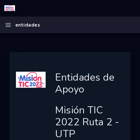
Inicio
entidades
Misión TIC 2022 Ruta 2 - UTP
Ecosistema
Programas
Convocatorias
Entidades de
Entidades
Apoyo
Ganadores
Misión TIC
Finalistas
2022 Ruta 2 -
Dashboard
UTP
Mapa