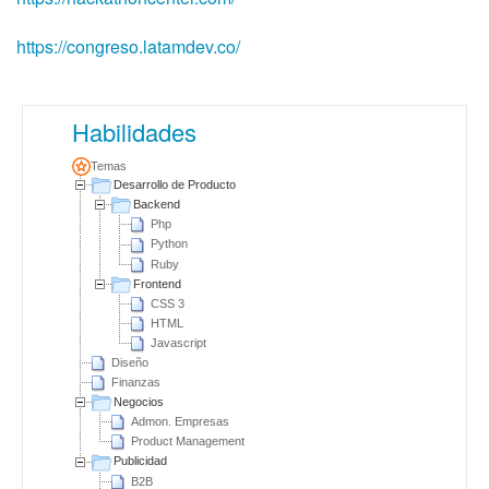
https://congreso.latamdev.co/
Habilidades
Temas
Desarrollo de Producto
Backend
Php
Python
Ruby
Frontend
CSS 3
HTML
Javascript
Diseño
Finanzas
Negocios
Admon. Empresas
Product Management
Publicidad
B2B