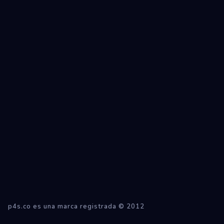
Ecosistemas
Eventos
Empresas
Proyectos
Networking
Tutoriales
p4s.co es una marca registrada © 2012