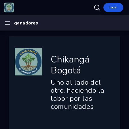
Login
Inicio
ganadores
Chikangá Bogotá
Ecosistema
Programas
Chikangá
Convocatorias
Bogotá
Entidades
Uno al lado del
Ganadores
otro, haciendo la
labor por las
Finalistas
comunidades
Dashboard
Mapa