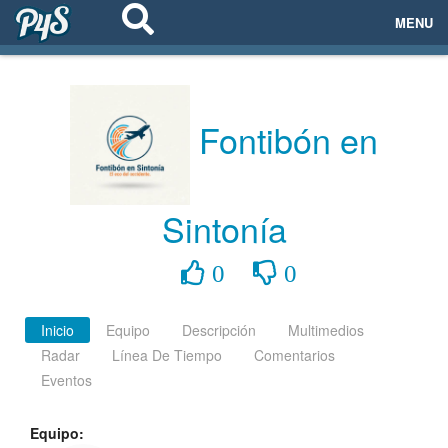
MENU
ECOSISTEMAS
EVENTOS
Fontibón en
EMPRESAS
Sintonía
PROYECTOS
0
0
NETWORKING
AYUDA
Inicio
Equipo
Descripción
Multimedios
Radar
Línea De Tiempo
Comentarios
Eventos
login
Equipo: