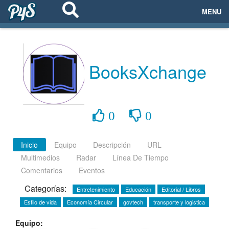
MENU
ECOSISTEMAS
EVENTOS
BooksXchange
EMPRESAS
PROYECTOS
0
0
NETWORKING
Inicio
Equipo
Descripción
URL
Multimedios
Radar
Línea De Tiempo
AYUDA
Comentarios
Eventos
Categorías:
Entretenimiento
Educación
Editorial / Libros
Estilo de vida
Economía Circular
govtech
transporte y logistica
login
Equipo: