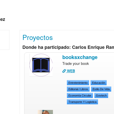
hez
Proyectos
Donde ha participado: Carlos Enrique Ra
booksxchange
Trade your book
WEB
Entretenimiento
Educación
Editorial / Libros
Estilo De Vida
Economía Circular
Govtech
Transporte Y Logistica