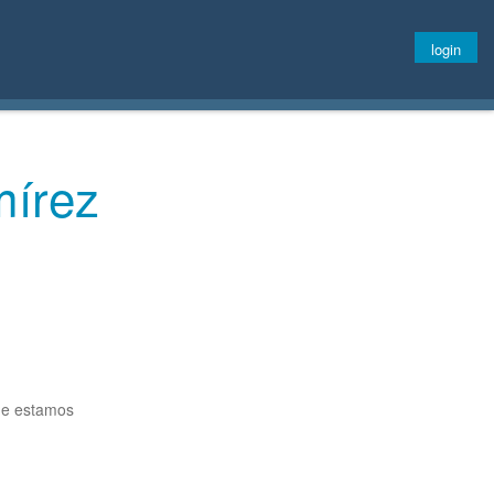
login
mírez
nde estamos