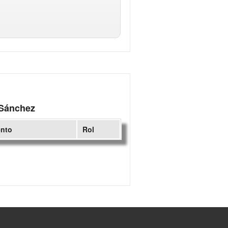
 Sánchez
ento
Rol