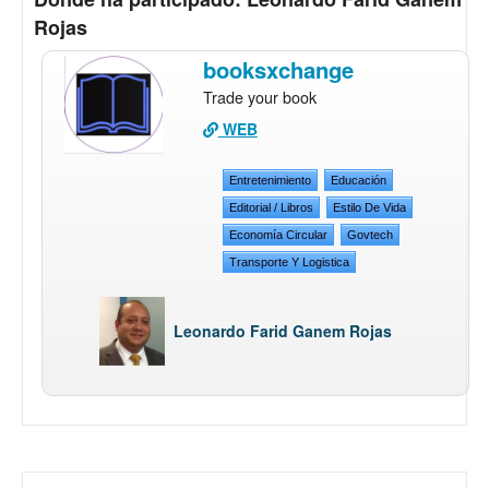
Rojas
booksxchange
Trade your book
WEB
Entretenimiento
Educación
Editorial / Libros
Estilo De Vida
Economía Circular
Govtech
Transporte Y Logistica
Leonardo Farid Ganem Rojas