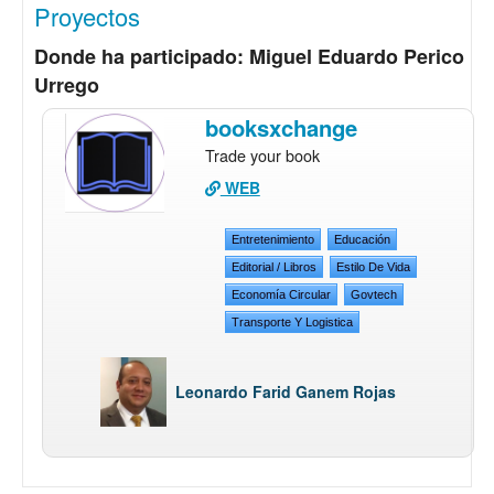
Proyectos
Donde ha participado: Miguel Eduardo Perico
Urrego
booksxchange
Trade your book
WEB
Entretenimiento
Educación
Editorial / Libros
Estilo De Vida
Economía Circular
Govtech
Transporte Y Logistica
Leonardo Farid Ganem Rojas