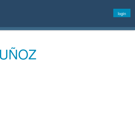
login
MUÑOZ