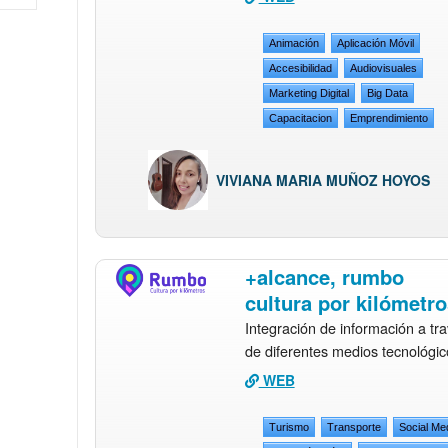
Animación
Aplicación Móvil
Accesibilidad
Audiovisuales
Marketing Digital
Big Data
Capacitacion
Emprendimiento
VIVIANA MARIA MUÑOZ HOYOS
+alcance, rumbo
cultura por kilómetro
Integración de información a tr
de diferentes medios tecnológic
WEB
Turismo
Transporte
Social Me