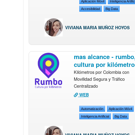
Aplicación Móvil
Inteligencia Artific
Accesibilidad
Big Data
VIVIANA MARIA MUÑOZ HOYOS
mas alcance - rumbo
cultura por kilómetro
Kilómetros por Colombia con
Movilidad Segura y Tráfico
Centralizado
WEB
Automatización
Aplicación Móvil
Inteligencia Artificial
Big Data