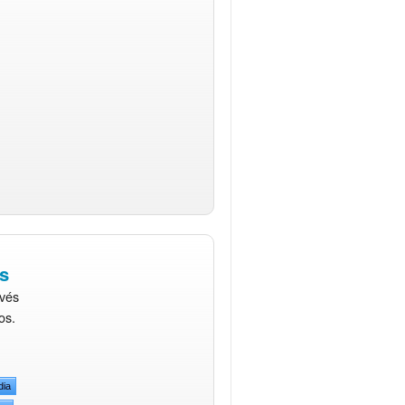
s
avés
os.
dia