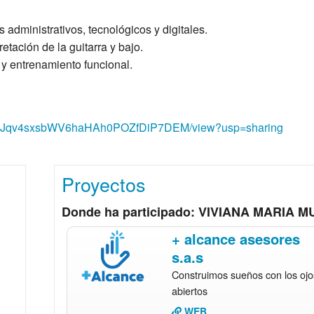
administrativos, tecnológicos y digitales.
etación de la guitarra y bajo.
 y entrenamiento funcional.
1TGdGJqv4sxsbWV6haHAh0POZfDiP7DEM/view?usp=sharing
Proyectos
Donde ha participado: VIVIANA MARIA
+ alcance asesores
s.a.s
Construimos sueños con los ojo
abiertos
WEB