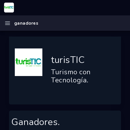
Inicio
ganadores
turisTIC
Ecosistema
Programas
turisTIC
Convocatorias
Turismo con
Entidades
Tecnología.
Ganadores
Finalistas
Dashboard
Ganadores.
Mapa