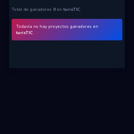
Ecosistemas
Total de ganadores
0
en
turisTIC
.
Eventos
Todavía no hay proyectos ganadores en
Empresas
turisTIC
Proyectos
Networking
Tutoriales