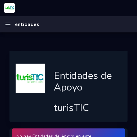
Inicio
entidades
turisTIC
Ecosistema
Programas
Convocatorias
Entidades de
Entidades
Apoyo
Ganadores
turisTIC
Finalistas
Dashboard
Mapa
No hay Entidades de Apoyo en este