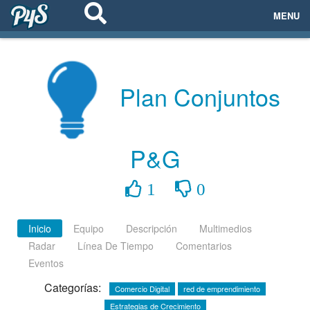
MENU
ECOSISTEMAS
EVENTOS
Plan Conjuntos
EMPRESAS
P&G
PROYECTOS
1
0
NETWORKING
AYUDA
Inicio
Equipo
Descripción
Multimedios
Radar
Línea De Tiempo
Comentarios
Eventos
login
Categorías:
Comercio Digital
red de emprendimiento
Estrategias de Crecimiento