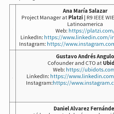
Ana María Salazar
Project Manager at
Platzi
| R9 IEEE WI
Latinoamerica
Web:
https://platzi.com
LinkedIn:
https://www.linkedin.com/in
Instagram:
https://www.instagram.com
Gustavo Andrés Angul
Cofounder and CTO at
Ubi
Web:
https://ubidots.co
LinkedIn:
https://www.linkedin.co
Instagram:
https://www.instagram.
Daniel Alvarez Fernánd