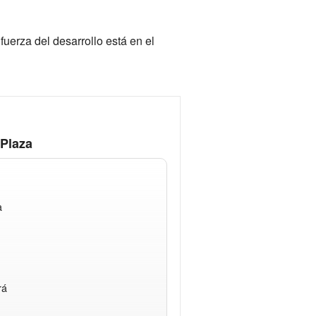
uerza del desarrollo está en el
 Plaza
a
rá