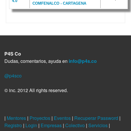
4.0
COMFENALCO - CARTAGENA
P4S Co
Dudas, comentarios, ayuda en
info@p4s.co
@p4sco
© inc. 2012 All rights reserved.
|
Mentores
|
Proyectos
|
Eventos
|
Recuperar Password
|
Registro
|
Login
|
Empresas
|
Colectivo
|
Servicios
|