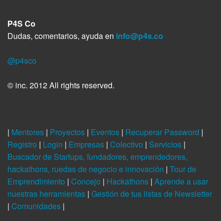
P4S Co
Dudas, comentarios, ayuda en
info@p4s.co
@p4sco
© inc. 2012 All rights reserved.
|
Mentores
|
Proyectos
|
Eventos
|
Recuperar Password
|
Registro
|
Login
|
Empresas
|
Colectivo
|
Servicios
|
Buscador de Startups, fundadores, emprendedores,
hackathons, ruedas de negocio e innovación
|
Tour de
Emprendimiento
|
Concejo
|
Hackathons
|
Aprende a usar
nuestras herramientas
|
Gestión de tus listas de Newsletter
|
Comunidades
|