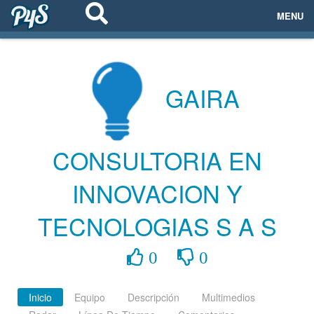
MENU
ECOSISTEMAS
EVENTOS
GAIRA
EMPRESAS
CONSULTORIA EN
PROYECTOS
INNOVACION Y
NETWORKING
TECNOLOGIAS S A S
AYUDA
0
0
login
Inicio
Equipo
Descripción
Multimedios