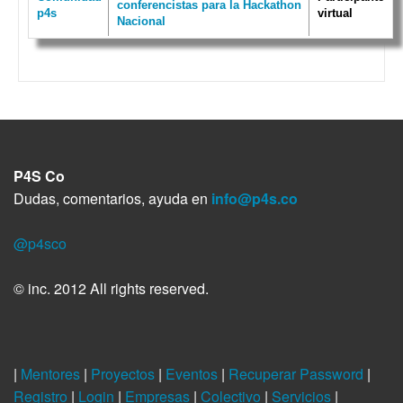
conferencistas para la Hackathon
p4s
virtual
Nacional
P4S Co
Dudas, comentarios, ayuda en
info@p4s.co
@p4sco
© inc. 2012 All rights reserved.
|
Mentores
|
Proyectos
|
Eventos
|
Recuperar Password
|
Registro
|
Login
|
Empresas
|
Colectivo
|
Servicios
|