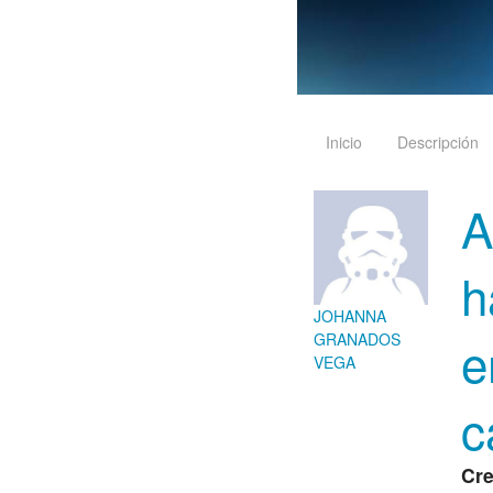
Inicio
Descripción
A
h
JOHANNA
e
GRANADOS
VEGA
c
Cre