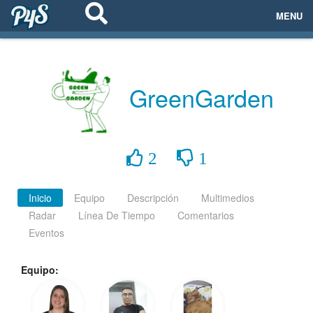
MENU
ECOSISTEMAS
EVENTOS
GreenGarden
EMPRESAS
PROYECTOS
2
1
NETWORKING
Inicio
Equipo
Descripción
Multimedios
Radar
Línea De Tiempo
Comentarios
AYUDA
Eventos
Equipo:
login