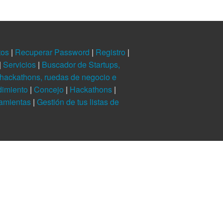
tos
|
Recuperar Password
|
Registro
|
|
Servicios
|
Buscador de Startups,
hackathons, ruedas de negocio e
dimiento
|
Concejo
|
Hackathons
|
ramientas
|
Gestión de tus listas de