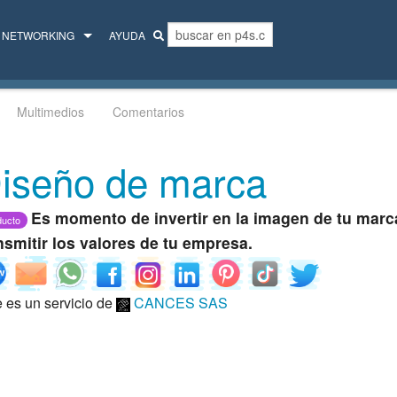
NETWORKING
AYUDA
MENTORES
Multimedios
Comentarios
COLECTIVO
iseño de marca
Es momento de invertir en la imagen de tu marca
ducto
nsmitir los valores de tu empresa.
e es un servicio de
CANCES SAS