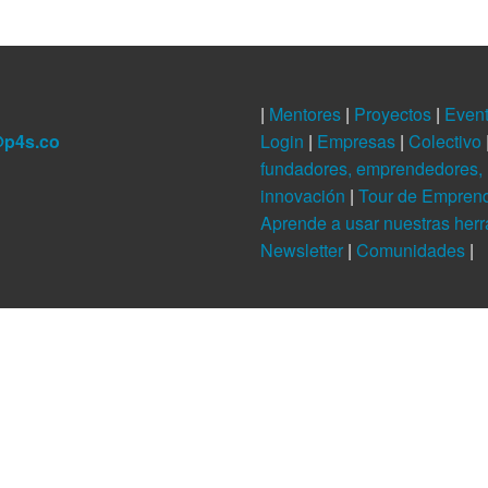
|
Mentores
|
Proyectos
|
Even
@p4s.co
Login
|
Empresas
|
Colectivo
fundadores, emprendedores, 
innovación
|
Tour de Empren
Aprende a usar nuestras her
Newsletter
|
Comunidades
|