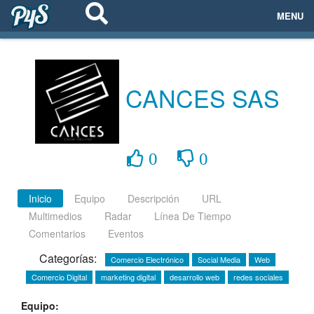
MENU
ECOSISTEMAS
EVENTOS
CANCES SAS
EMPRESAS
PROYECTOS
0
0
NETWORKING
Inicio
Equipo
Descripción
URL
Multimedios
Radar
Línea De Tiempo
AYUDA
Comentarios
Eventos
Categorías:
Comercio Electrónico
Social Media
Web
Comercio Digital
marketing digital
desarrollo web
redes sociales
login
Equipo: