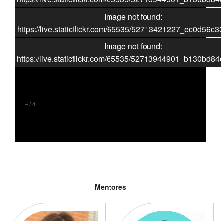
Image not found:
https://live.staticflickr.com/65535/52713421227_ec0d56c3
Image not found:
https://live.staticflickr.com/65535/52713944901_b130bd84
–
/
4
Mentores