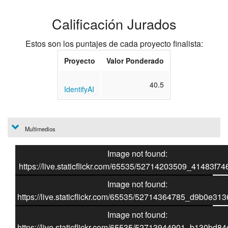
Calificación Jurados
Estos son los puntajes de cada proyecto finalista:
Proyecto
Valor Ponderado
40.5
IdentifyAI
Multimedios
Image not found:
https://live.staticflickr.com/65535/52714203509_41483f74
Image not found:
https://live.staticflickr.com/65535/52714364785_d9b0e313
Image not found:
https://live.staticflickr.com/65535/52713944901_b130bd84