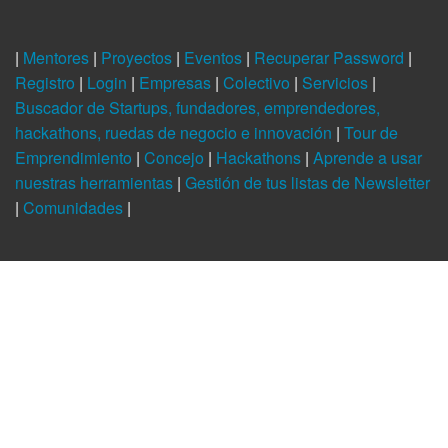
|
Mentores
|
Proyectos
|
Eventos
|
Recuperar Password
|
Registro
|
Login
|
Empresas
|
Colectivo
|
Servicios
|
Buscador de Startups, fundadores, emprendedores,
hackathons, ruedas de negocio e innovación
|
Tour de
Emprendimiento
|
Concejo
|
Hackathons
|
Aprende a usar
nuestras herramientas
|
Gestión de tus listas de Newsletter
|
Comunidades
|