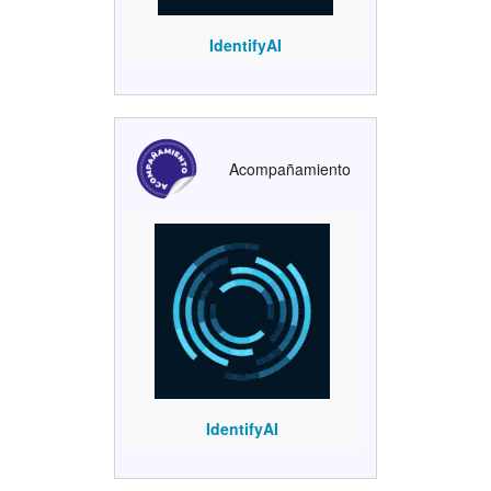
IdentifyAI
Acompañamiento
IdentifyAI